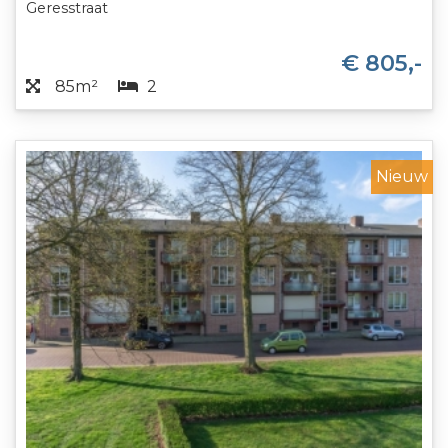
Geresstraat
€ 805,-
85m²
2
Nieuw