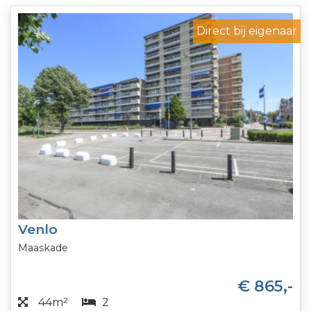
Direct bij eigenaar
Venlo
Maaskade
€ 865,-
44m²
2