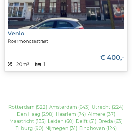
Venlo
Roermondsestraat
€ 400,-
20m²
1
Rotterdam
(522)
Amsterdam
(643)
Utrecht
(224)
Den Haag
(298)
Haarlem
(74)
Almere
(37)
Maastricht
(135)
Leiden
(60)
Delft
(51)
Breda
(63)
Tilburg
(90)
Nijmegen
(31)
Eindhoven
(124)