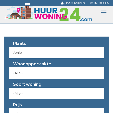
INSCHRIJVEN
INLOGGEN
Navi
Overslaan
wiss
en
naar
de
inhoud
Plaats
gaan
Woonoppervlakte
Soort woning
Prijs