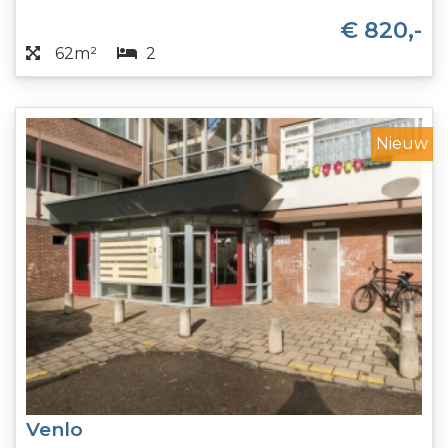
€ 820,-
62m²
2
Nieuw
Venlo