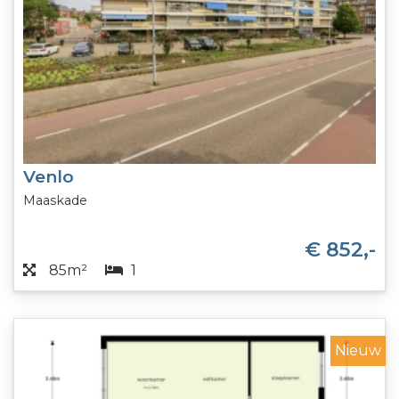
Venlo
Maaskade
€ 852,-
85m²
1
Nieuw