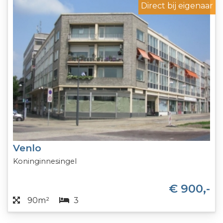
Direct bij eigenaar
Venlo
Koninginnesingel
€ 900,-
90m²
3