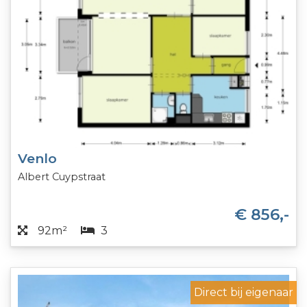
Venlo
Albert Cuypstraat
€ 856,-
92m²
3
Direct bij eigenaar