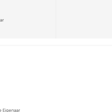
aar
e Eigenaar