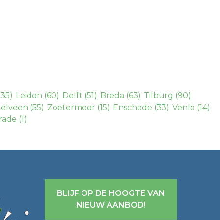
135)
Leiden
(60)
Delft
(51)
Breda
(63)
Tilburg
(90)
elveen
(55)
Zoetermeer
(15)
Enschede
(33)
Venlo
(14)
rade
(1)
BLIJF OP DE HOOGTE VAN
NIEUW AANBOD!