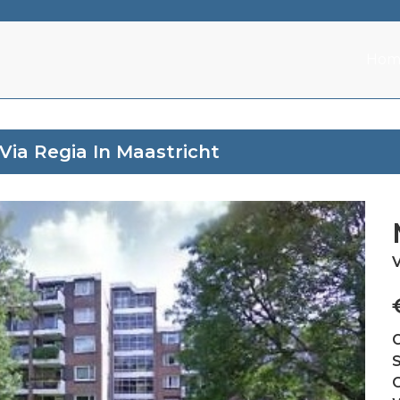
Hom
ia Regia In Maastricht
V