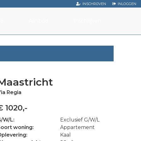
INSCHRIJVEN
INLOGGEN
e
Aanbod
Inschrijven
Maastricht
ia Regia
€ 1020,-
G/W/L
Exclusief G/W/L
Soort woning
Appartement
Oplevering
Kaal