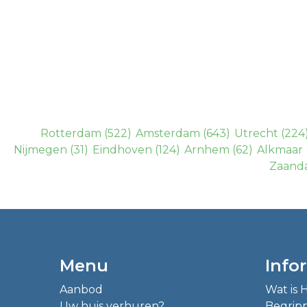
Rotterdam
(522)
Amsterdam
(643)
Utrecht
(224
Nijmegen
(31)
Eindhoven
(124)
Arnhem
(62)
Alkmaar
Zaand
Menu
Info
Aanbod
Wat is
Uw huis verhuren?
Begrip