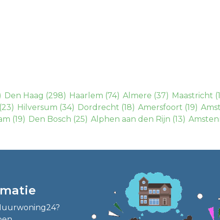
)
Den Haag
(298)
Haarlem
(74)
Almere
(37)
Maastricht
(
(23)
Hilversum
(34)
Dordrecht
(18)
Amersfoort
(19)
Amst
am
(19)
Den Bosch
(25)
Alphen aan den Rijn
(13)
Amsten
rmatie
 Huurwoning24?
pen